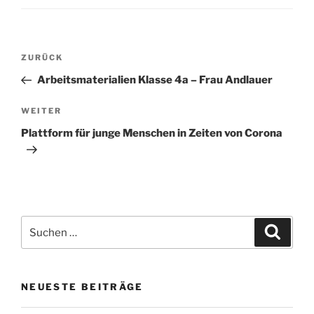
Beitragsnavigation
Vorheriger
ZURÜCK
Beitrag
Arbeitsmaterialien Klasse 4a – Frau Andlauer
Nächster
WEITER
Beitrag
Plattform für junge Menschen in Zeiten von Corona
Suche
Suche
nach:
NEUESTE BEITRÄGE