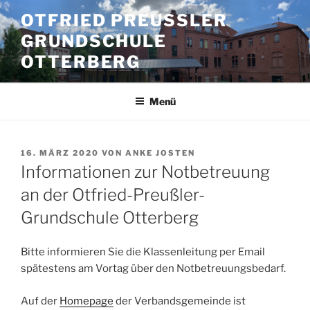
Zum
OTFRIED PREUSSLER G
Inhalt
RUNDSCHULE O
springen
TTERBERG
Menü
VERÖFFENTLICHT
16. MÄRZ 2020
VON
ANKE JOSTEN
AM
Informationen zur Notbetreuung
an der Otfried-Preußler-
Grundschule Otterberg
Bitte informieren Sie die Klassenleitung per Email
spätestens am Vortag über den Notbetreuungsbedarf.
Auf der
Homepage
der Verbandsgemeinde ist