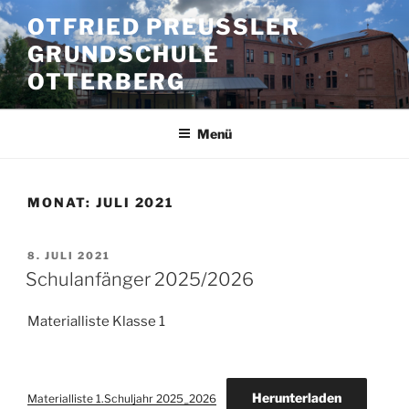
Zum
OTFRIED PREUSSLER G
Inhalt
RUNDSCHULE O
springen
TTERBERG
Menü
MONAT:
JULI 2021
VERÖFFENTLICHT
8. JULI 2021
AM
Schulanfänger 2025/2026
Materialliste Klasse 1
Herunterladen
Materialliste 1.Schuljahr 2025_2026