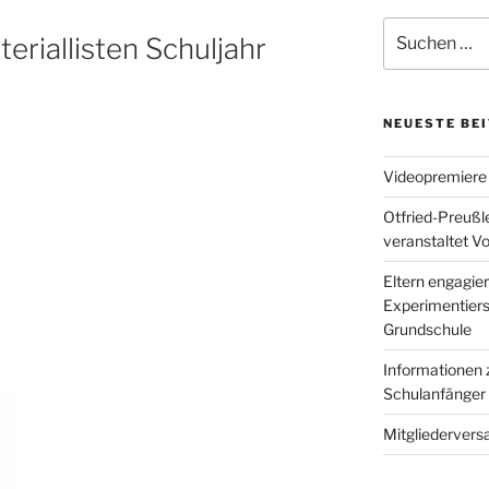
Suche
eriallisten Schuljahr
nach:
NEUESTE BE
Videopremiere
Otfried-Preußl
veranstaltet V
Eltern engagier
Experimentierst
Grundschule
Informationen 
Schulanfänger
Mitgliedervers