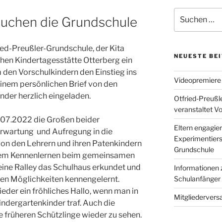
Suche
suchen die Grundschule
nach:
ried-Preußler-Grundschule, der Kita
NEUESTE BE
hen Kindertagesstätte Otterberg ein
 den Vorschulkindern den Einstieg ins
Videopremiere
 einem persönlichen Brief von den
nder herzlich eingeladen.
Otfried-Preußl
veranstaltet V
.07.2022 die Großen beider
Eltern engagier
Erwartung und Aufregung in die
Experimentierst
von den Lehrern und ihren Patenkindern
Grundschule
inem Kennenlernen beim gemeinsamen
eine Ralley das Schulhaus erkundet und
Informationen 
igen Möglichkeiten kennengelernt.
Schulanfänger
eder ein fröhliches Hallo, wenn man in
Mitgliedervers
ndergartenkinder traf. Auch die
re früheren Schützlinge wieder zu sehen.