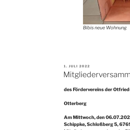
Bibis neue Wohnung
VERÖFFENTLICHT
1. JULI 2022
AM
Mitgliederversamm
des Fördervereins der Otfrie
Otterberg
Am Mittwoch, den 06.07.2022
Schippke, Schloßberg 5, 676