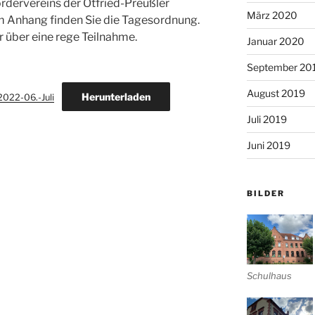
dervereins der Otfried-Preußler
März 2020
Im Anhang finden Sie die Tagesordnung.
r über eine rege Teilnahme.
Januar 2020
September 20
August 2019
Herunterladen
022-06.-Juli
Juli 2019
Juni 2019
BILDER
Schulhaus