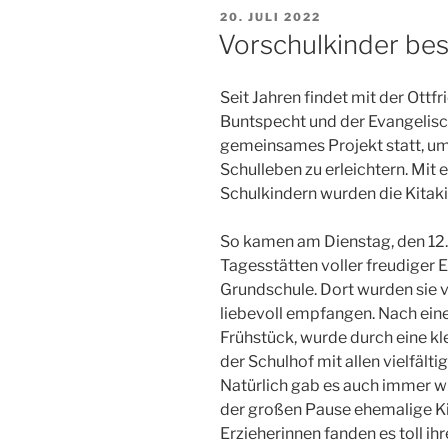
VERÖFFENTLICHT
20. JULI 2022
AM
Vorschulkinder be
Seit Jahren findet mit der Ottf
Buntspecht und der Evangelisc
gemeinsames Projekt statt, um
Schulleben zu erleichtern. Mit
Schulkindern wurden die Kitaki
So kamen am Dienstag, den 12
Tagesstätten voller freudiger 
Grundschule. Dort wurden sie 
liebevoll empfangen. Nach e
Frühstück, wurde durch eine kl
der Schulhof mit allen vielfält
Natürlich gab es auch immer wi
der großen Pause ehemalige Ki
Erzieherinnen fanden es toll ih