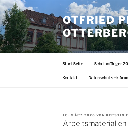
Zum
Inhalt
OTFRIED P
springen
TTERBERG
Start Seite
Schulanfänger 2
Kontakt
Datenschutzerkläru
VERÖFFENTLICHT
16. MÄRZ 2020
VON
KERSTIN.
AM
Arbeitsmaterialien