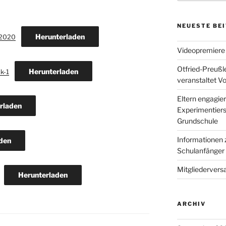
NEUESTE BE
Herunterladen
i2020
Videopremiere
Otfried-Preußl
Herunterladen
k-1
veranstaltet V
Eltern engagier
rladen
Experimentierst
Grundschule
Informationen 
den
Schulanfänger
Mitgliedervers
Herunterladen
ARCHIV