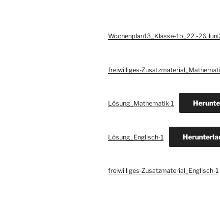
Wochenplan13_Klasse-1b_22.-26.Jun
freiwilliges-Zusatzmaterial_Mathemati
Herunte
Lösung_Mathematik-1
Herunterla
Lösung_Englisch-1
freiwilliges-Zusatzmaterial_Englisch-1