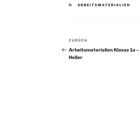
KATEGORIEN
ARBEITSMATERIALIEN
Beitragsnavigation
Vorheriger
ZURÜCK
Beitrag
Arbeitsmaterialien Klasse 1a –
Heller