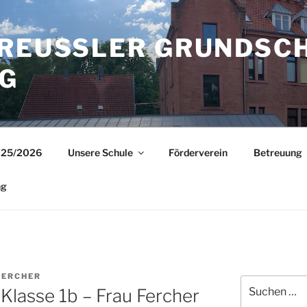
REUSSLER GRUNDSCHU
025/2026
Unsere Schule
Förderverein
Betreuung
ng
FERCHER
Suche
 Klasse 1b – Frau Fercher
nach: